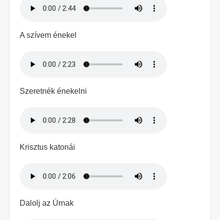
A szívem énekel
Hangfájl
Szeretnék énekelni
Hangfájl
Krisztus katonái
Hangfájl
Dalolj az Úrnak