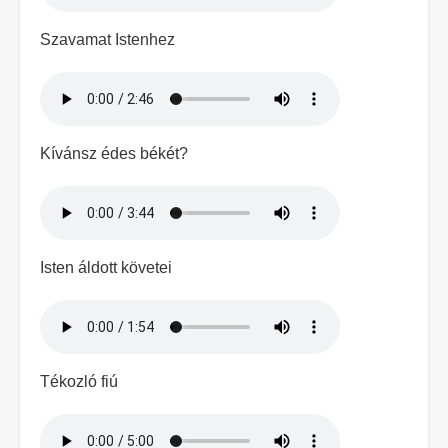
Szavamat Istenhez
Hangfájl
Kívánsz édes békét?
Hangfájl
Isten áldott követei
Hangfájl
Tékozló fiú
Hangfájl