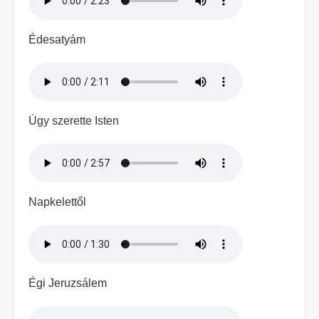
Édesatyám
Hangfájl
Úgy szerette Isten
Hangfájl
Napkelettől
Hangfájl
Égi Jeruzsálem
Hangfájl