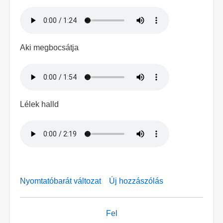
Hangfájl
Aki megbocsátja
Hangfájl
Lélek halld
Hangfájl
Nyomtatóbarát változat
Új hozzászólás
Könyv
Fel
kereszthivatkozásai