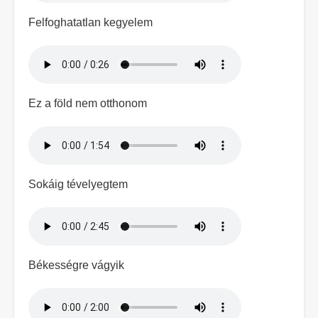
Felfoghatatlan kegyelem
Hangfájl
Ez a föld nem otthonom
Hangfájl
Sokáig tévelyegtem
Hangfájl
Békességre vágyik
Hangfájl