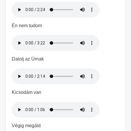
Hangfájl
Én nem tudom
Hangfájl
Dalolj az Úrnak
Hangfájl
Kicsodám van
Hangfájl
Végig megáld