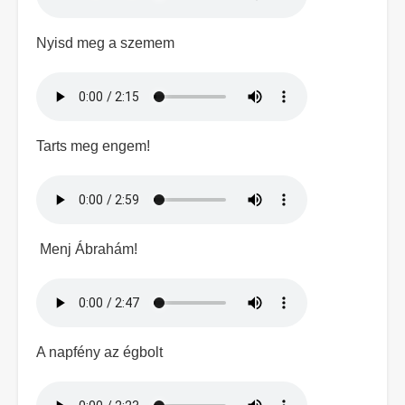
Nyisd meg a szemem
Hangfájl
Tarts meg engem!
Hangfájl
Menj Ábrahám!
Hangfájl
A napfény az égbolt
Hangfájl