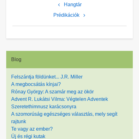
ehhez:
Hangtár
Kurucz
Prédikációk
lányok
Blog
Felszántja földünket... J.R. Miller
A megbocsátás kínjai?
Rónay György: A szamár meg az ökör
Advent R. Lukátsi Vilma: Végtelen Adventek
Szeretethimnusz karácsonyra
A szomorúság egészséges választás, mely segít
rajtunk
Te vagy az ember?
Új és régi kutak