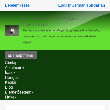
Benutzermenü
Bejelentkezés
English
German
Hungarian
Bécsi Magyar Keresztyén
Gyülekezet
Mert úgy szerette Isten a világot, hogy egyszülött Fiát adta,
hogy aki hisz őbenne, el ne vesszen, hanem örök élete
legyen.
Hauptmenü
Címlap
Alkalmaink
Írások
Hangtár
Képtár
Blog
Elérhetőségeink
Linkek