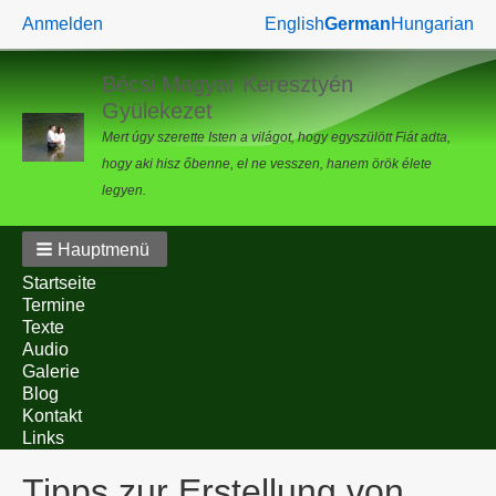
Benutzermenü
Anmelden
English
German
Hungarian
Bécsi Magyar Keresztyén
Gyülekezet
Mert úgy szerette Isten a világot, hogy egyszülött Fiát adta,
hogy aki hisz őbenne, el ne vesszen, hanem örök élete
legyen.
Hauptmenü
Startseite
Termine
Texte
Audio
Galerie
Blog
Kontakt
Links
Tipps zur Erstellung von