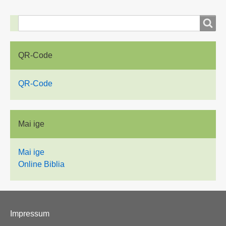
im
Buch
Suche
Suche
Írások
QR-Code
QR-Code
Mai ige
Mai ige
Online Biblia
Fußzeilenmenü
Impressum