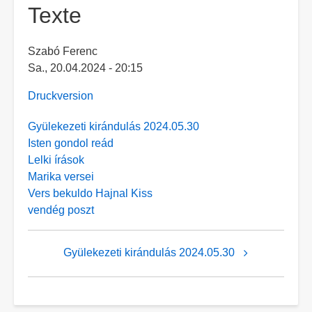
Texte
Szabó Ferenc
Sa., 20.04.2024 - 20:15
Druckversion
Gyülekezeti kirándulás 2024.05.30
Isten gondol reád
Lelki írások
Marika versei
Vers bekuldo Hajnal Kiss
vendég poszt
Links
Gyülekezeti kirándulás 2024.05.30
für
das
Blättern