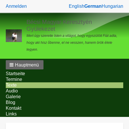
Benutzermenü
Anmelden
English
German
Hungarian
Bécsi Magyar Keresztyén
Gyülekezet
Mert úgy szerette Isten a világot, hogy egyszülött Fiát adta,
hogy aki hisz őbenne, el ne vesszen, hanem örök élete
legyen.
Hauptmenü
Startseite
Termine
Texte
Audio
Galerie
Blog
Kontakt
Links