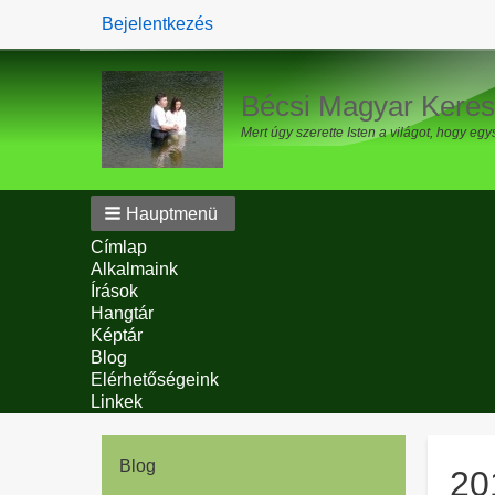
Benutzermenü
Bejelentkezés
Bécsi Magyar Keres
Mert úgy szerette Isten a világot, hogy eg
Hauptmenü
Címlap
Alkalmaink
Írások
Hangtár
Képtár
Blog
Elérhetőségeink
Linkek
Blog
20