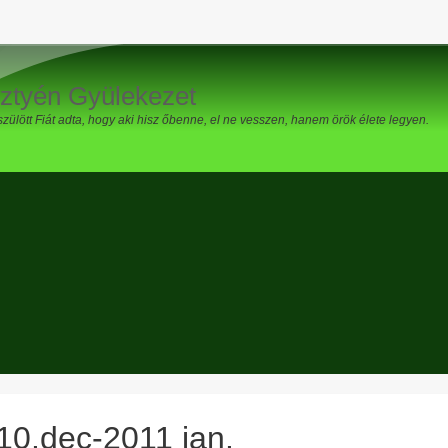
ztyén Gyülekezet
yszülött Fiát adta, hogy aki hisz őbenne, el ne vesszen, hanem örök élete legyen.
10.dec-2011 jan.