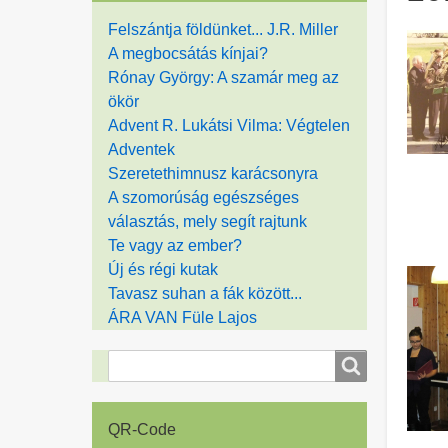
Felszántja földünket... J.R. Miller
A megbocsátás kínjai?
Rónay György: A szamár meg az
ökör
Advent R. Lukátsi Vilma: Végtelen
Adventek
Szeretethimnusz karácsonyra
A szomorúság egészséges
választás, mely segít rajtunk
Te vagy az ember?
Új és régi kutak
Tavasz suhan a fák között...
ÁRA VAN Füle Lajos
Suche
Suche
QR-Code