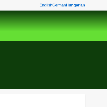
English
German
Hungarian